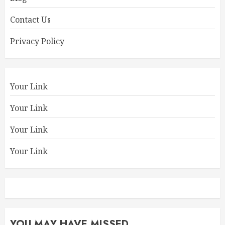
Contact Us
Privacy Policy
Your Link
Your Link
Your Link
Your Link
YOU MAY HAVE MISSED