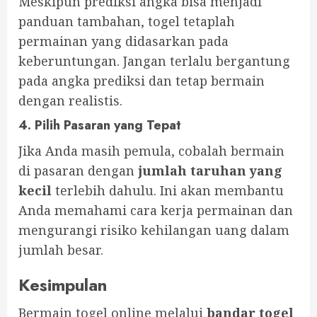
Meskipun prediksi angka bisa menjadi
panduan tambahan, togel tetaplah
permainan yang didasarkan pada
keberuntungan. Jangan terlalu bergantung
pada angka prediksi dan tetap bermain
dengan realistis.
4. Pilih Pasaran yang Tepat
Jika Anda masih pemula, cobalah bermain
di pasaran dengan
jumlah taruhan yang
kecil
terlebih dahulu. Ini akan membantu
Anda memahami cara kerja permainan dan
mengurangi risiko kehilangan uang dalam
jumlah besar.
Kesimpulan
Bermain togel online melalui
bandar togel