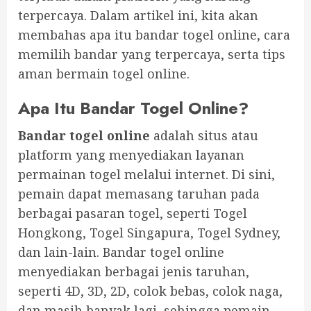
terpercaya. Dalam artikel ini, kita akan
membahas apa itu bandar togel online, cara
memilih bandar yang terpercaya, serta tips
aman bermain togel online.
Apa Itu Bandar Togel Online?
Bandar togel online
adalah situs atau
platform yang menyediakan layanan
permainan togel melalui internet. Di sini,
pemain dapat memasang taruhan pada
berbagai pasaran togel, seperti Togel
Hongkong, Togel Singapura, Togel Sydney,
dan lain-lain. Bandar togel online
menyediakan berbagai jenis taruhan,
seperti 4D, 3D, 2D, colok bebas, colok naga,
dan masih banyak lagi, sehingga pemain