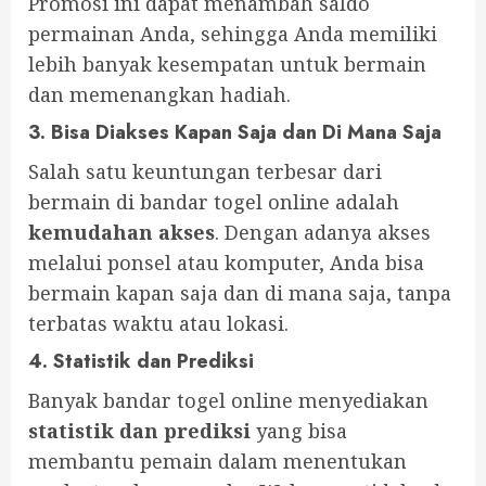
Promosi ini dapat menambah saldo
permainan Anda, sehingga Anda memiliki
lebih banyak kesempatan untuk bermain
dan memenangkan hadiah.
3. Bisa Diakses Kapan Saja dan Di Mana Saja
Salah satu keuntungan terbesar dari
bermain di bandar togel online adalah
kemudahan akses
. Dengan adanya akses
melalui ponsel atau komputer, Anda bisa
bermain kapan saja dan di mana saja, tanpa
terbatas waktu atau lokasi.
4. Statistik dan Prediksi
Banyak bandar togel online menyediakan
statistik dan prediksi
yang bisa
membantu pemain dalam menentukan