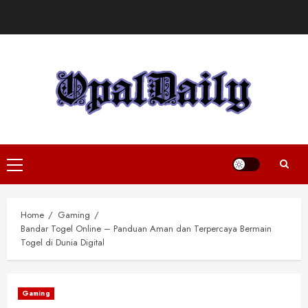
Skip
to
content
Primary
Menu
Home
Gaming
Bandar Togel Online – Panduan Aman dan Terpercaya Bermain
Togel di Dunia Digital
Gaming