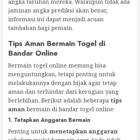
angka taruhan mereka. Walaupun tidak ada
jaminan angka prediksi akan benar,
informasi ini dapat menjadi acuan
tambahan bagi pemain.
Tips Aman Bermain Togel di
Bandar Online
Bermain togel online memang bisa
menguntungkan, tetapi penting untuk
melakukannya dengan bijak agar tetap
aman dan terhindar dari kerugian yang
berlebihan. Berikut adalah beberapa
tips
aman
bermain di bandar togel online:
1. Tetapkan Anggaran Bermain
Penting untuk
menetapkan anggaran
sebelum mulai bermain agar Anda tidak