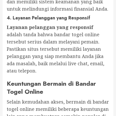
dan memiliki sistem keamanan yang baik
untuk melindungi informasi finansial Anda.
4. Layanan Pelanggan yang Responsif
Layanan pelanggan yang responsif
adalah tanda bahwa bandar togel online
tersebut serius dalam melayani pemain.
Pastikan situs tersebut memiliki layanan
pelanggan yang siap membantu Anda jika
ada masalah, baik melalui live chat, email,
atau telepon.
Keuntungan Bermain di Bandar
Togel Online
Selain kemudahan akses, bermain di bandar
togel online memiliki beberapa keuntungan