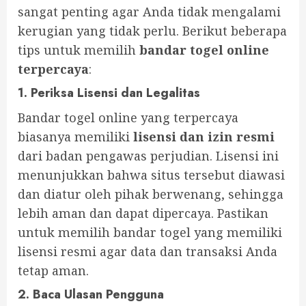
sangat penting agar Anda tidak mengalami
kerugian yang tidak perlu. Berikut beberapa
tips untuk memilih
bandar togel online
terpercaya
:
1. Periksa Lisensi dan Legalitas
Bandar togel online yang terpercaya
biasanya memiliki
lisensi dan izin resmi
dari badan pengawas perjudian. Lisensi ini
menunjukkan bahwa situs tersebut diawasi
dan diatur oleh pihak berwenang, sehingga
lebih aman dan dapat dipercaya. Pastikan
untuk memilih bandar togel yang memiliki
lisensi resmi agar data dan transaksi Anda
tetap aman.
2. Baca Ulasan Pengguna