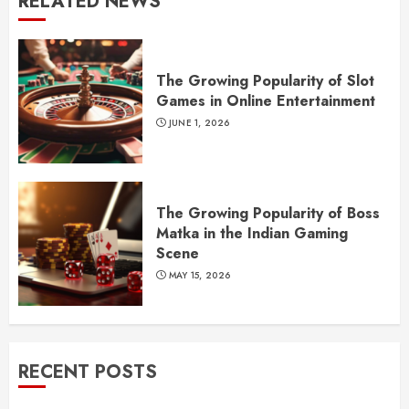
RELATED NEWS
The Growing Popularity of Slot
Games in Online Entertainment
JUNE 1, 2026
The Growing Popularity of Boss
Matka in the Indian Gaming
Scene
MAY 15, 2026
RECENT POSTS