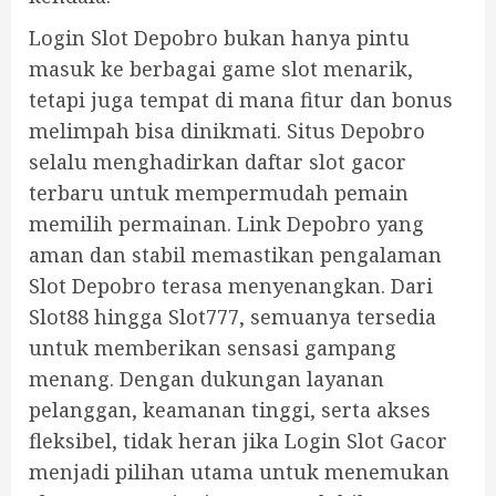
Login Slot Depobro bukan hanya pintu
masuk ke berbagai game slot menarik,
tetapi juga tempat di mana fitur dan bonus
melimpah bisa dinikmati. Situs Depobro
selalu menghadirkan daftar slot gacor
terbaru untuk mempermudah pemain
memilih permainan. Link Depobro yang
aman dan stabil memastikan pengalaman
Slot Depobro terasa menyenangkan. Dari
Slot88 hingga Slot777, semuanya tersedia
untuk memberikan sensasi gampang
menang. Dengan dukungan layanan
pelanggan, keamanan tinggi, serta akses
fleksibel, tidak heran jika Login Slot Gacor
menjadi pilihan utama untuk menemukan