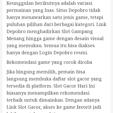
Keunggulan berikutnya adalah variasi
permainan yang luas. Situs Depobro tidak
hanya menawarkan satu jenis game, tetapi
puluhan pilihan dari berbagai kategori. Link
Depobro menghadirkan Slot Gampang
Menang hingga game dengan desain visual
yang memukau. Semua itu bisa diakses
hanya dengan Login Depobro resmi.
Rekomendasi game yang cocok dicoba
Jika bingung memilih, pemain bisa
langsung membuka daftar slot gacor yang
tersedia di platform. Slot Gacor Hari Ini
biasanya menampilkan rekomendasi
terbaik untuk dimainkan. Dengan adanya
Link Slot Gacor, akses ke game favorit jadi