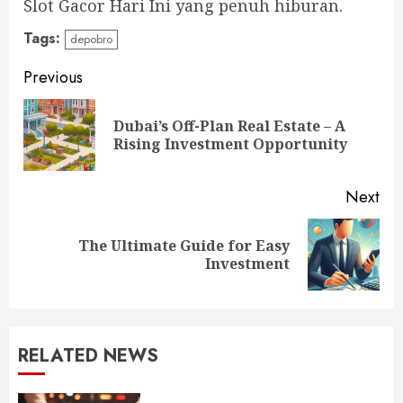
Slot Gacor Hari Ini yang penuh hiburan.
Tags:
depobro
Continue
Previous
Reading
Dubai’s Off-Plan Real Estate – A
Pre
Rising Investment Opportunity
pos
Next
The Ultimate Guide for Easy
Next
Investment
post:
RELATED NEWS