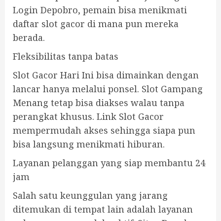
Login Depobro, pemain bisa menikmati
daftar slot gacor di mana pun mereka
berada.
Fleksibilitas tanpa batas
Slot Gacor Hari Ini bisa dimainkan dengan
lancar hanya melalui ponsel. Slot Gampang
Menang tetap bisa diakses walau tanpa
perangkat khusus. Link Slot Gacor
mempermudah akses sehingga siapa pun
bisa langsung menikmati hiburan.
Layanan pelanggan yang siap membantu 24
jam
Salah satu keunggulan yang jarang
ditemukan di tempat lain adalah layanan