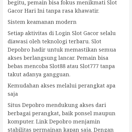
begitu, pemain bisa fokus menikmati Slot
Gacor Hari Ini tanpa rasa khawatir.
Sistem keamanan modern
Setiap aktivitas di Login Slot Gacor selalu
diawasi oleh teknologi terbaru. Slot
Depobro hadir untuk memastikan semua
akses berlangsung lancar. Pemain bisa
bebas mencoba Slot88 atau Slot777 tanpa
takut adanya gangguan.
Kemudahan akses melalui perangkat apa
saja
Situs Depobro mendukung akses dari
berbagai perangkat, baik ponsel maupun
komputer. Link Depobro menjamin
stabilitas permainan kapan saja. Dengan