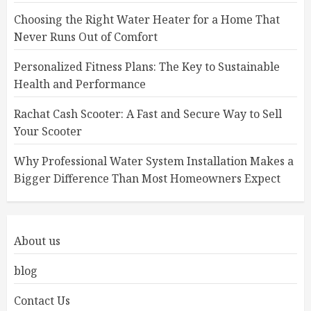
Choosing the Right Water Heater for a Home That
Never Runs Out of Comfort
Personalized Fitness Plans: The Key to Sustainable
Health and Performance
Rachat Cash Scooter: A Fast and Secure Way to Sell
Your Scooter
Why Professional Water System Installation Makes a
Bigger Difference Than Most Homeowners Expect
About us
blog
Contact Us