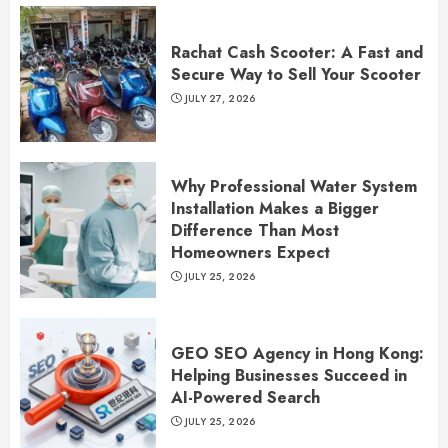
Rachat Cash Scooter: A Fast and
Secure Way to Sell Your Scooter
JULY 27, 2026
Why Professional Water System
Installation Makes a Bigger
Difference Than Most
Homeowners Expect
JULY 25, 2026
GEO SEO Agency in Hong Kong:
Helping Businesses Succeed in
AI-Powered Search
JULY 25, 2026