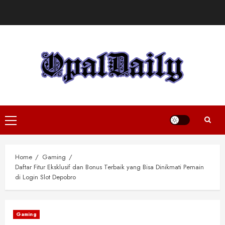
Skip
to
content
Primary
Menu
Home
Gaming
Daftar Fitur Eksklusif dan Bonus Terbaik yang Bisa Dinikmati Pemain
di Login Slot Depobro
Gaming